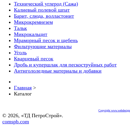
Технический углерод (Сажа)
Калиевый полевой шпат
Барит, слюда, волластонит
Микрокремнезем
Тальк
Микрокальцит
Мраморный песок и щебень
Фильтрующие материалы
Уголь
Кварцевый песок
Дробь и купершлак для пескоструйных работ
Антигололедные материалы и добавки
Главная
>
Каталог
Copyright www.webdesigne
© 2026, «ТД ПетроСтрой».
comspb.com