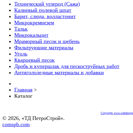
Технический углерод (Сажа)
Калиевый полевой шпат
Барит, слюда, волластонит
Микрокремнезем
Тальк
Микрокальцит
Мраморный песок и щебень
Фильтрующие материалы
Уголь
Кварцевый песок
Дробь и купершлак для пескоструйных работ
Антигололедные материалы и добавки
Главная
>
Каталог
Copyright www.webdesigne
© 2026, «ТД ПетроСтрой».
comspb.com