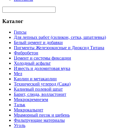
Каталог
Гипсы
Для лепных работ (силикон, сетка, шпатлевка)
Белый цемент и добавки
Пигменты Железоокисные и Диоксид Титана
Фибробетон
Цемент и системы фиксации
Холодный асфальт
Известь и доломитовая мука
Мел
Каолин и метакаолин
Технический углерод (Сажа)
Калиевый полевой шпат
Барит, слюда, волластонит
Микрокремнезем
Тальк
Микрокальцит
Мраморный песок и щебень
Фильтрующие материалы
Уголь