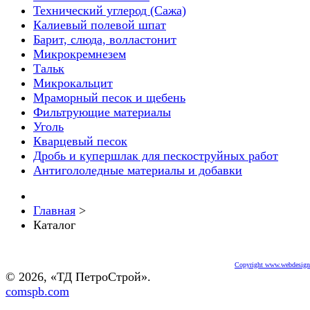
Технический углерод (Сажа)
Калиевый полевой шпат
Барит, слюда, волластонит
Микрокремнезем
Тальк
Микрокальцит
Мраморный песок и щебень
Фильтрующие материалы
Уголь
Кварцевый песок
Дробь и купершлак для пескоструйных работ
Антигололедные материалы и добавки
Главная
>
Каталог
Copyright www.webdesigne
© 2026, «ТД ПетроСтрой».
comspb.com