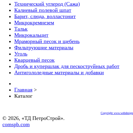
Технический углерод (Сажа)
Калиевый полевой шпат
Барит, слюда, волластонит
Микрокремнезем
Тальк
Микрокальцит
Мраморный песок и щебень
Фильтрующие материалы
Уголь
Кварцевый песок
Дробь и купершлак для пескоструйных работ
Антигололедные материалы и добавки
Главная
>
Каталог
Copyright www.webdesigne
© 2026, «ТД ПетроСтрой».
comspb.com