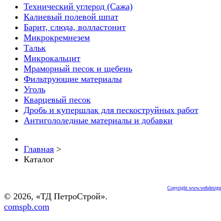
Технический углерод (Сажа)
Калиевый полевой шпат
Барит, слюда, волластонит
Микрокремнезем
Тальк
Микрокальцит
Мраморный песок и щебень
Фильтрующие материалы
Уголь
Кварцевый песок
Дробь и купершлак для пескоструйных работ
Антигололедные материалы и добавки
Главная
>
Каталог
Copyright www.webdesigne
© 2026, «ТД ПетроСтрой».
comspb.com