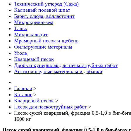
Технический углерод (Сажа)
Калиевый полевой шпат
Барит, слюда, волластонит
Микрокремнезем
Тальк
Микрокальцит
Мраморный песок и щебень
Фильтрующие материалы
Уголь
Кварцевый песок
Дробь и купершлак для пескоструйных работ
Антигололедные материалы и добавки
Главная
>
Каталог
>
Кварцевый песок
>
Песок для пескоструйных работ
>
Песок сухой кварцевый, фракция 0,5-1,0 в биг-бэг
1000 кг
Песок сухой кварцевый, фракция 0,5-1,0 в биг-бэгах 