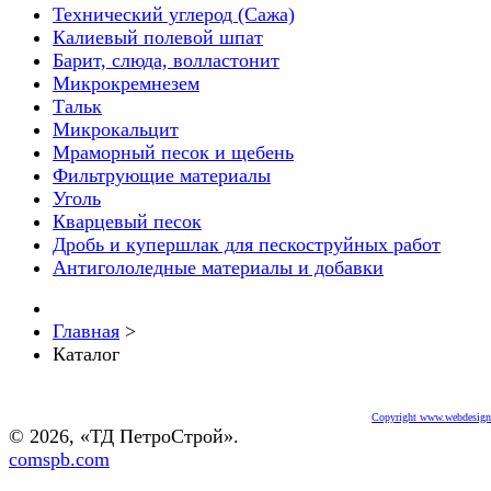
Технический углерод (Сажа)
Калиевый полевой шпат
Барит, слюда, волластонит
Микрокремнезем
Тальк
Микрокальцит
Мраморный песок и щебень
Фильтрующие материалы
Уголь
Кварцевый песок
Дробь и купершлак для пескоструйных работ
Антигололедные материалы и добавки
Главная
>
Каталог
Copyright www.webdesigne
© 2026, «ТД ПетроСтрой».
comspb.com