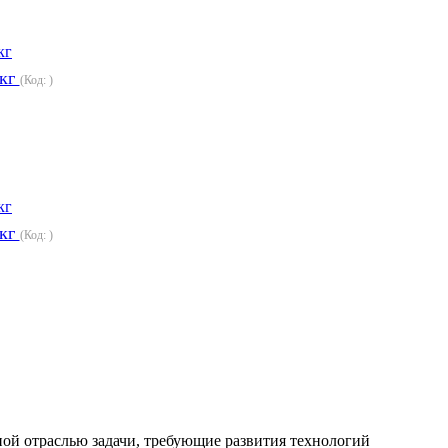
 кг
(Код:
)
 кг
(Код:
)
ой отраслью задачи, требующие развития технологий