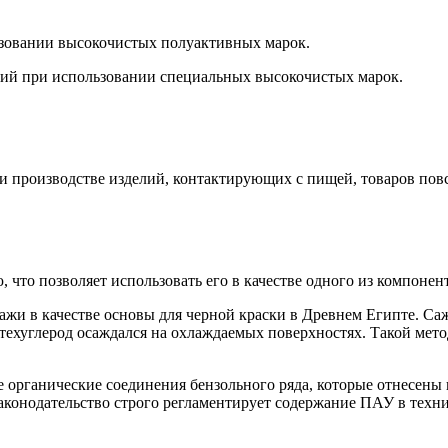
ьзовании высокочистых полуактивных марок.
лий при использовании специальных высокочистых марок.
 производстве изделий, контактирующих с пищей, товаров повс
 что позволяет использовать его в качестве одного из компонен
сажи в качестве основы для черной краски в Древнем Египте. Са
техуглерод осаждался на охлаждаемых поверхностях. Такой мето
 органические соединения бензольного ряда, которые отнесены
конодательство строго регламентирует содержание ПАУ в технич