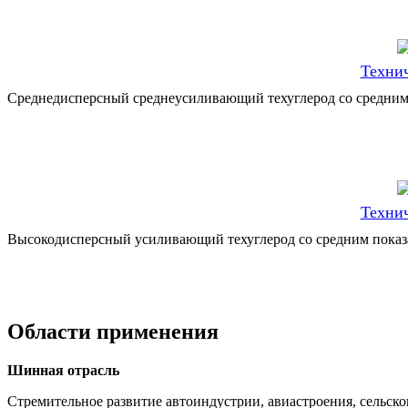
Технич
Среднедисперсный среднеусиливающий техуглерод со средним 
Технич
Высокодисперсный усиливающий техуглерод со средним показа
Области применения
Шинная отрасль
Стремительное развитие автоиндустрии, авиастроения, сельск