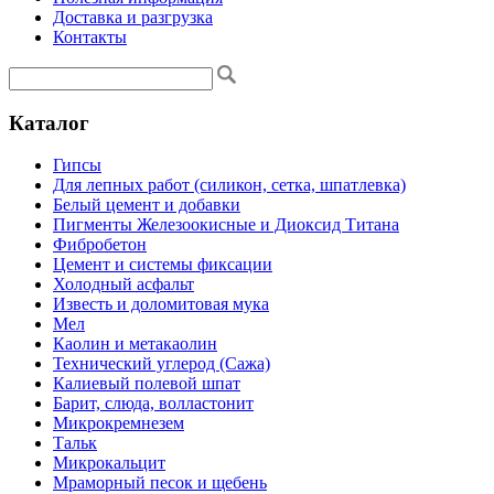
Доставка и разгрузка
Контакты
Каталог
Гипсы
Для лепных работ (силикон, сетка, шпатлевка)
Белый цемент и добавки
Пигменты Железоокисные и Диоксид Титана
Фибробетон
Цемент и системы фиксации
Холодный асфальт
Известь и доломитовая мука
Мел
Каолин и метакаолин
Технический углерод (Сажа)
Калиевый полевой шпат
Барит, слюда, волластонит
Микрокремнезем
Тальк
Микрокальцит
Мраморный песок и щебень