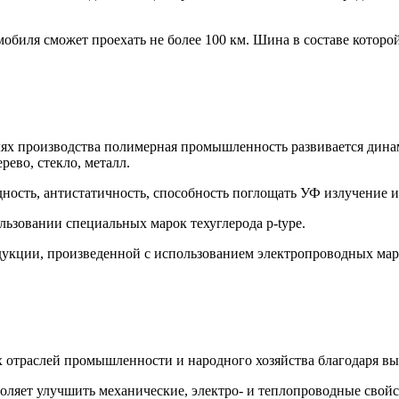
мобиля сможет проехать не более 100 км. Шина в составе которо
лях производства полимерная промышленность развивается дин
рево, стекло, металл.
ость, антистатичность, способность поглощать УФ излучение и
ьзовании специальных марок техуглерода p-type.
укции, произведенной с использованием электропроводных маро
 отраслей промышленности и народного хозяйства благодаря вы
оляет улучшить механические, электро- и теплопроводные свой