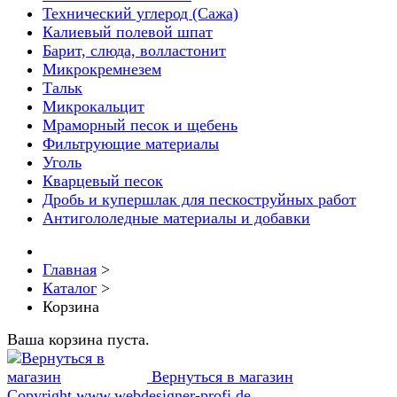
Технический углерод (Сажа)
Калиевый полевой шпат
Барит, слюда, волластонит
Микрокремнезем
Тальк
Микрокальцит
Мраморный песок и щебень
Фильтрующие материалы
Уголь
Кварцевый песок
Дробь и купершлак для пескоструйных работ
Антигололедные материалы и добавки
Главная
>
Каталог
>
Корзина
Ваша корзина пуста.
Вернуться в магазин
Copyright www.webdesigner-profi.de