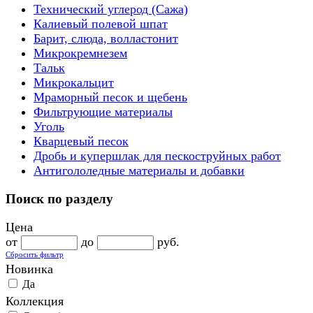
Технический углерод (Сажа)
Калиевый полевой шпат
Барит, слюда, волластонит
Микрокремнезем
Тальк
Микрокальцит
Мраморный песок и щебень
Фильтрующие материалы
Уголь
Кварцевый песок
Дробь и купершлак для пескоструйных работ
Антигололедные материалы и добавки
Поиск по разделу
Цена
от
до
руб.
Сбросить фильтр
Новинка
Да
Коллекция