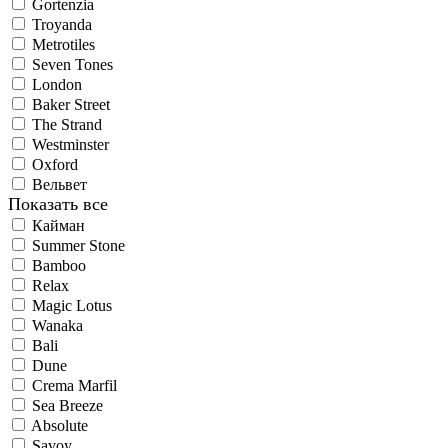
Gortenzia
Troyanda
Metrotiles
Seven Tones
London
Baker Street
The Strand
Westminster
Oxford
Вельвет
Показать все
Кайман
Summer Stone
Bamboo
Relax
Magic Lotus
Wanaka
Bali
Dune
Crema Marfil
Sea Breeze
Absolute
Savoy