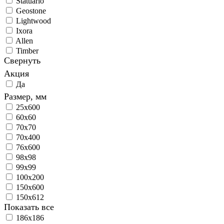
Statuario
Geostone
Lightwood
Ixora
Allen
Timber
Свернуть
Акция
Да
Размер, мм
25х600
60х60
70х70
70х400
76х600
98х98
99х99
100x200
150х600
150x612
Показать все
186x186