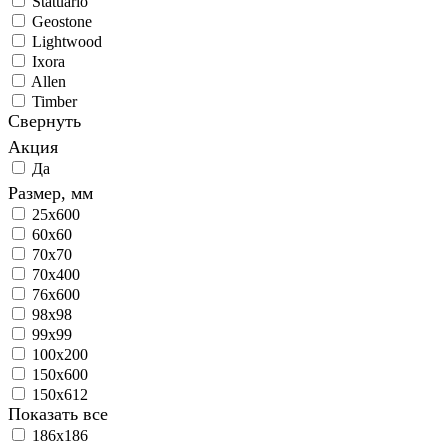
Statuario
Geostone
Lightwood
Ixora
Allen
Timber
Свернуть
Акция
Да
Размер, мм
25х600
60х60
70х70
70х400
76х600
98х98
99х99
100x200
150х600
150x612
Показать все
186x186