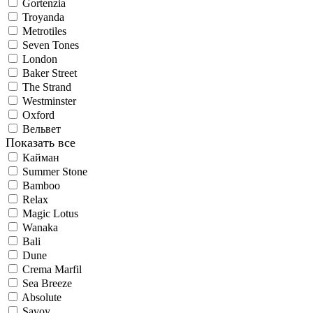
Gortenzia
Troyanda
Metrotiles
Seven Tones
London
Baker Street
The Strand
Westminster
Oxford
Вельвет
Показать все
Кайман
Summer Stone
Bamboo
Relax
Magic Lotus
Wanaka
Bali
Dune
Crema Marfil
Sea Breeze
Absolute
Savoy