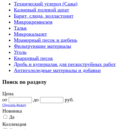
Технический углерод (Сажа)
Калиевый полевой шпат
Барит, слюда, волластонит
Микрокремнезем
Тальк
Микрокальцит
Мраморный песок и щебень
Фильтрующие материалы
Уголь
Кварцевый песок
Дробь и купершлак для пескоструйных работ
Антигололедные материалы и добавки
Поиск по разделу
Цена
от
до
руб.
Сбросить фильтр
Новинка
Да
Коллекция