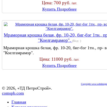
Цена:
700 руб.
/шт.
Купить
Подробнее
Мраморная крошка белая, фр. 10-20, биг-бэг 1тн., пр
"Коелгамрамор".
(Код:
)
Мраморная крошка белая, фр. 10-20, биг-бэг 1тн., пр- в
"Коелгамрамор".
Цена:
11000 руб.
/шт.
Купить
Подробнее
Copyright www.webdesigne
© 2026, «ТД ПетроСтрой».
comspb.com
Главная