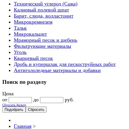
Технический углерод (Сажа)
Калиевый полевой шпат
Барит, слюда, волластонит
Микрокремнезем
Тальк
Микрокальцит
Мраморный песок и щебень
Фильтрующие материалы
Уголь
Кварцевый песок
Дробь и купершлак для пескоструйных работ
Антигололедные материалы и добавки
Поиск по разделу
Цена
от
до
руб.
Сбросить фильтр
Главная
>