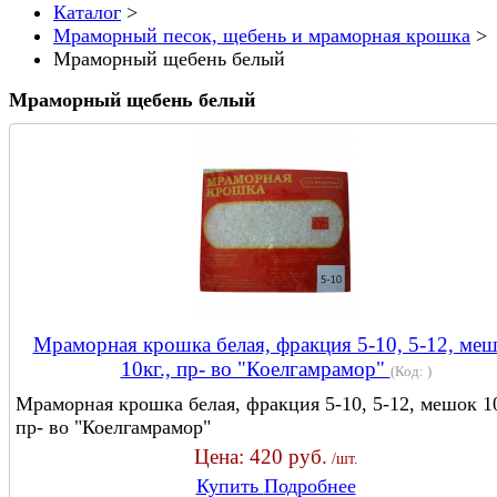
Каталог
>
Мраморный песок, щебень и мраморная крошка
>
Мраморный щебень белый
Мраморный щебень белый
Мраморная крошка белая, фракция 5-10, 5-12, ме
10кг., пр- во "Коелгамрамор"
(Код:
)
Мраморная крошка белая, фракция 5-10, 5-12, мешок 10
пр- во "Коелгамрамор"
Цена:
420 руб.
/шт.
Купить
Подробнее