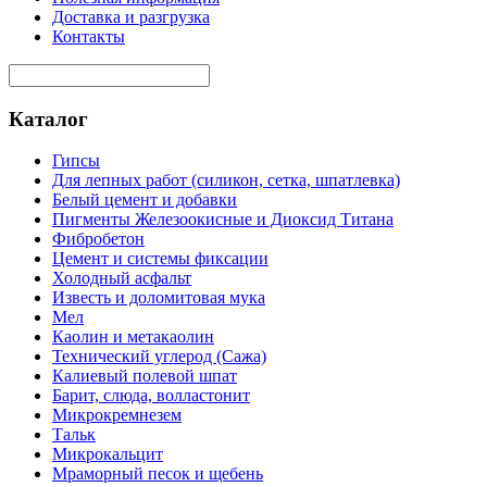
Доставка и разгрузка
Контакты
Каталог
Гипсы
Для лепных работ (силикон, сетка, шпатлевка)
Белый цемент и добавки
Пигменты Железоокисные и Диоксид Титана
Фибробетон
Цемент и системы фиксации
Холодный асфальт
Известь и доломитовая мука
Мел
Каолин и метакаолин
Технический углерод (Сажа)
Калиевый полевой шпат
Барит, слюда, волластонит
Микрокремнезем
Тальк
Микрокальцит
Мраморный песок и щебень