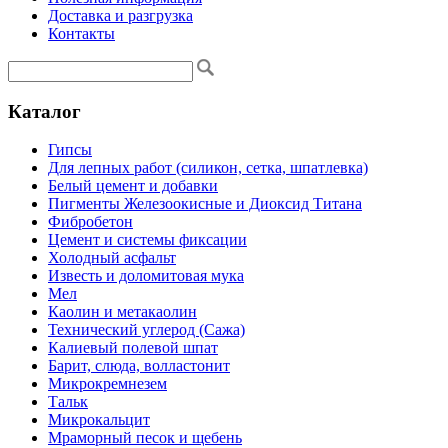
Доставка и разгрузка
Контакты
Каталог
Гипсы
Для лепных работ (силикон, сетка, шпатлевка)
Белый цемент и добавки
Пигменты Железоокисные и Диоксид Титана
Фибробетон
Цемент и системы фиксации
Холодный асфальт
Известь и доломитовая мука
Мел
Каолин и метакаолин
Технический углерод (Сажа)
Калиевый полевой шпат
Барит, слюда, волластонит
Микрокремнезем
Тальк
Микрокальцит
Мраморный песок и щебень