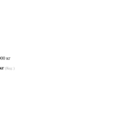
000 кг
 кг
(Код:
)